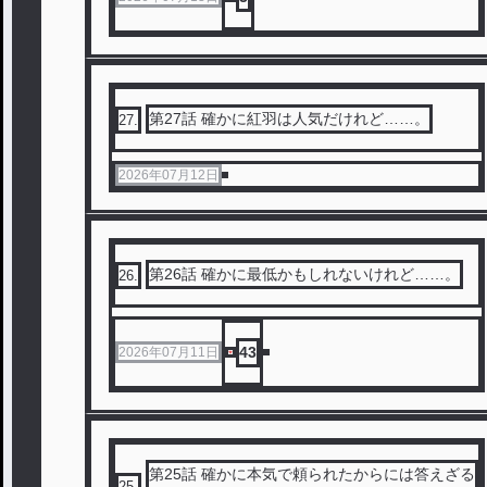
第27話 確かに紅羽は人気だけれど……。
27
.
2026年07月12日
第26話 確かに最低かもしれないけれど……。
26
.
43
2026年07月11日
第25話 確かに本気で頼られたからには答えざる
25
.