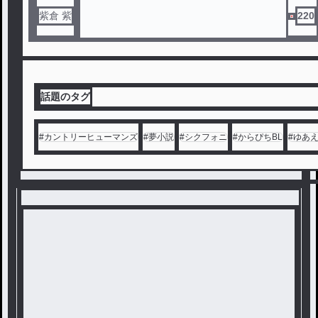
ブコメヒロインのイメージを掴みそう
凡子の勤める警備会社の親会社、総合
紫倉 紫
220
になるのだが――ひょんなことから”
商社の監査部長。凡子が抱く五十嵐室
ミィ”とラブホに泊まり一夜を過ごす
長のイメージにピッタリなため、目の
こととなる。
保養に利用している相手。
帰宅をして新作の構想に悪戦苦闘を
泉堂隆也
話題のタグ
していると、家の前にミィがやってき
蓮水の補佐役。
て……。
蓮水とはタイプの違う中性的なイケメ
ン。
#
カントリーヒューマンズ
#
夢小説
#
シクフォニ
#
からぴちBL
#
ゆあ
「じゃあ私とラブコメをしたら、ラブ
コメ作品を書けるようになるんじゃな
総合商社の本社ビルで受付を務める『
い？」
浅香 凡子』は、筋金入りの喪女であ
る。凡子は、とある投稿サイトで連載
これは、再起を目指す”限界なろう
中の『五十嵐室長はテクニシャン』の
作家”と”限界ギリギリな3人の巨乳美人
熱狂的なファンだ。
コンカフェ嬢達”による、ラブ半分、
凡子には毎週月曜日を楽しみにして
依存半分のラブコメのためのラブコメ
いる。月曜日には『五十嵐室長』のイ
である。
メージにピッタリのエリートサラリー
マン『蓮水監査部長』が、本社に出勤
してくるからだ。
蓮水には、補佐的役割を持つ『泉堂