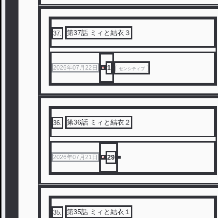
第37話 ミィと結衣３
37
.
1
2026年07月22日
センシティブ
第36話 ミィと結衣２
36
.
29
2026年07月21日
第35話 ミィと結衣１
35
.