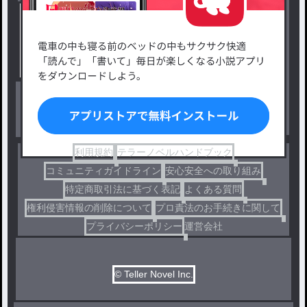
日本社に来るようになった。
新着小説一覧
恋愛・ロマンス
凡子は泉堂から「蓮水と三人でラン
タグ一覧
ロマンスファンタジー
チを食べよう」と誘われる。憧れの蓮
水と食事をとるなんて絶対無理だと思
小説コンテスト応募・公募
ファンタジー・異世界・SF
い、断るつもりで待ち合わせの場所へ
出版・メディアミックス作品
ホラー・ミステリー
行った凡子だったが、そこには、蓮水
BL
が一人で居た。憧れの蓮水に「やっぱ
り行きません」とは言えず、凡子は仕
ドラマ
方なく一緒に食事をすることになった
コメディ
。泉堂は、凡子が断りづらくなるよう
に、わざと遅れてきたのだ。
利用規約
テラーノベルハンドブック
三人での食事のあと、凡子は泉堂か
コミュニティガイドライン
安心安全への取り組み
ら連絡先を訊かれる。断ろうとしたが
特定商取引法に基づく表記
よくある質問
「教えてもらえないなら毎日受付にい
く」と言われ、渋々、連絡先を教えた
権利侵害情報の削除について
プロ責法のお手続きに関して
。
プライバシーポリシー
運営会社
泉堂とメッセージのやり取りをして
いるうちに、二人が、四月の人事異動
で、監査部から人事部に異動になった
© Teller Novel Inc.
ことを聞かされる。