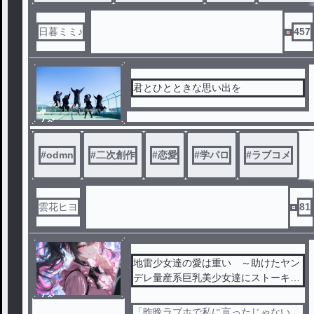
）に一目惚れ。実は所属する部署でパ
ワハラに悩まされていた彼は、会社を
日暮ミミ♪
457
辞めようと考えていたのだが、絢乃と
の出会いを機に会社に残ることを決め
る。
君とひとときな思い出を
その三ヶ月後、会長・篠沢源一が末期
ガンでこの世を去る。
ノベ
葬儀の日、未亡人の加奈子と絢乃を車
ル
で火葬場まで送迎する仕事を任された
#
odmn
#
二次創作
#
恋愛
#
学パロ
#
ラブコメ
彼は、火葬場の待合室で、父の遺言に
より会長の後継者となった絢乃を支え
るべく、秘書室へ転属する旨を彼女に
伝える。
雲花ヒヨ
81
絢乃は無事、会長に就任。会長付秘書
として働くことになった貢はある日、
地雷少女達の愛は重い ～助けたヤン
会社帰りの愛車の中で絢乃に衝動的に
デレ量産系巨乳美少女達にストーキン
キスをしてしまい――!?
グされて人生詰んだ件～
ノベ
草食系男子の年上秘書×キュートな10
ル
「昨晩ラブホで私に言ったじゃない、