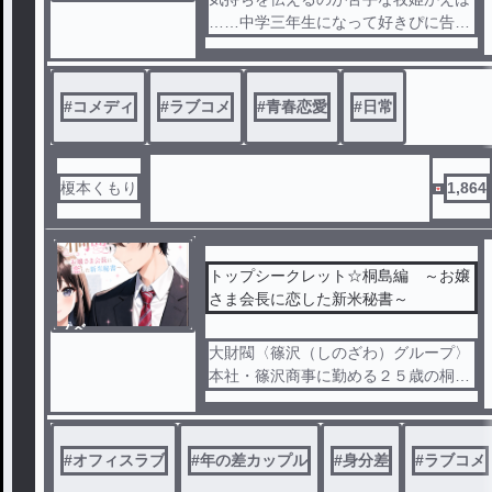
……中学三年生になって好きぴに告白
しようとしていた！！が失敗
それもそう、『好き』と伝えるのに一
年以上かかることになるのだから……
#
コメディ
#
ラブコメ
#
青春恋愛
#
日常
ー
榎本くもり
1,864
トップシークレット☆桐島編 ～お嬢
さま会長に恋した新米秘書～
ノベ
ル
大財閥〈篠沢（しのざわ）グループ〉
本社・篠沢商事に勤める２５歳の桐島
貢（きりしまみつぐ）。
彼は秋のある夜、上司の代理で出席し
#
オフィスラブ
#
年の差カップル
#
身分差
#
ラブコメ
た会社のパーティーで、会長令嬢で高
校２年生の篠沢絢乃（しのざわあやの