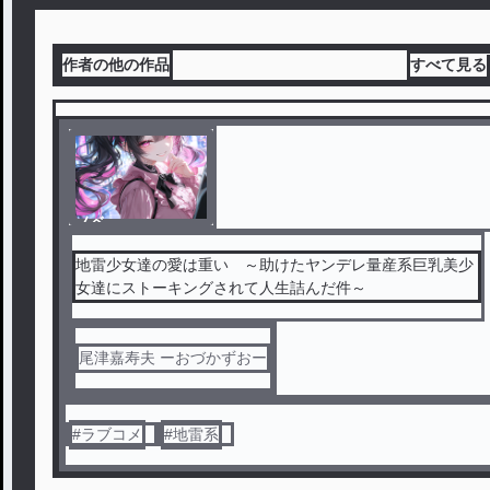
作者の他の作品
すべて見る
ノベ
ル
地雷少女達の愛は重い ～助けたヤンデレ量産系巨乳美少
女達にストーキングされて人生詰んだ件～
尾津嘉寿夫 ーおづかずおー
#
ラブコメ
#
地雷系