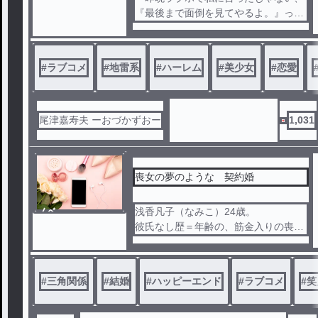
代の大企業総帥による、年の差オフィ
『最後まで面倒を見てやるよ。』って
スラブストーリーのヒーローサイド。
……だから、面倒を見てもらう為に来
たんだよ？」
#
ラブコメ
#
地雷系
#
ハーレム
#
美少女
#
恋愛
過去の恋愛のトラウマからラブコメ
作品を書くことが出来なくなった、打
ち切りなろう作家の主人公「夏目 優斗
（ナツメ ユウト）」は、高校からの腐
尾津嘉寿夫 ーおづかずおー
1,031
れ縁で作家仲間の「森 博巳（モリ ヒ
ロミ）」に連れられて、地雷系・量産
系コンセプトカフェ「Melty Love」へ
と入り、そこで、3人の巨乳美女と出
喪女の夢のような 契約婚
会う。
ノベ
浅香凡子（なみこ）24歳。
おっとり清楚なお姉さんの”アイ”
ル
彼氏なし歴＝年齢の、筋金入りの喪女
ウェーブ掛かった大きなツインテー
。
ルが特徴の”ミィ”
とある投稿サイトで連載されている『
ニヤニヤとした笑顔でからかってく
五十嵐室長はテクニシャン』の熱烈な
#
三角関係
#
結婚
る白ギャルの”マイ”
#
ハッピーエンド
#
ラブコメ
#
笑
ファン。
3人のコンカフェ嬢達から新作のラ
蓮水監査部長 三十代前半？