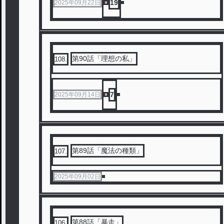
19
2025年09月22日
第90話「理想の私」
108
.
7
2025年09月14日
第89話「魔法の種類」
107
.
2025年09月02日
第88話「暴走」
106
.