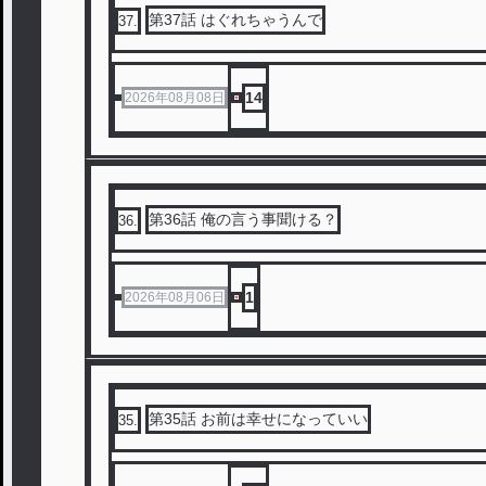
第37話 はぐれちゃうんで
37
.
14
2026年08月08日
第36話 俺の言う事聞ける？
36
.
1
2026年08月06日
第35話 お前は幸せになっていい
35
.