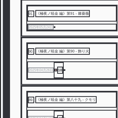
《極夜ノ暁金 編》第91 - 棘薔薇
91
.
2025年05月24日
《極夜ノ暁金 編》第90 - 飾り火
90
.
10
2025年04月26日
《極夜ノ暁金 編》第八十九 - クモリ
89
.