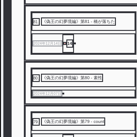
《偽王の幻夢境編》第81 - 橋が落ちた
81
.
14
2024年12月14日
《偽王の幻夢境編》第80 - 素性
80
.
2024年12月07日
《偽王の幻夢境編》第79 - count
79
.