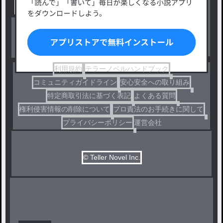
出版・メディアミックス作品
ホラー・ミステリー
BL
ドラマ
コメディ
利用規約
テラーノベルハンドブック
コミュニティガイドライン
安心安全への取り組み
特定商取引法に基づく表記
よくある質問
権利侵害情報の削除について
プロ責法のお手続きに関して
プライバシーポリシー
運営会社
© Teller Novel Inc.