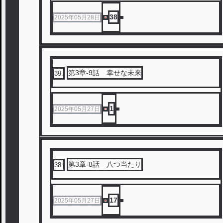
38
2025年05月28日
第3章-9話 幸せな未来
39
.
1
2025年05月27日
第3章-8話 八つ当たり
38
.
17
2025年05月27日