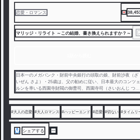
38,45
恋愛・ロマンス
マリッジ・リライト ～この結婚、書き換えられますか？～
1話から読む
日本一のメガバンク・財前中央銀行の頭取の娘、財前沙夜（ざ
いぜん さよ）・25歳は、父の勧めに従い、日本最大のコンツ
ルンを率いる西園寺財閥の御曹司、西園寺司（さいおんじ つか
さ）・38歳との見合いに臨む。 二人の結婚は、誰が見ても政
結婚だった。 父を失望させたくない――その思いだけで愛のな
い結婚を受け入れた沙夜は、無事に跡継ぎを妊娠するという使
#
大人の恋愛
#
大人ロマンス
#
ハッピーエンド
#
恋愛
#
切ない
#
タイムリ
命を果たした。 しかし出産の際、命の危険にさらされ、意識を
失ってしまう。 そして次に目を開けたとき、沙夜は司と見合い
をする前の自分に戻っていた。 過去へ戻った沙夜が目にしたの
シェアする
は、想像していたものとはまったく違う現実。 そこで初めて、