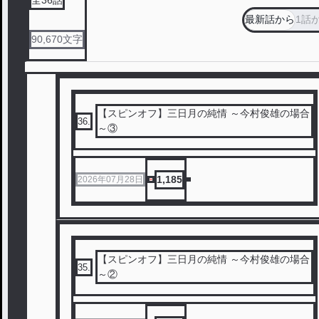
最新話から
1話
90,670
文字
【スピンオフ】三日月の純情 ～今村俊雄の場合
36
.
～③
1,185
2026年07月28日
【スピンオフ】三日月の純情 ～今村俊雄の場合
35
.
～②